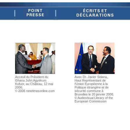
Acceuil du Président du
Avec Dr. Javier Solana,
Ghana John Agyekum
Haut Représentant de
Kufuor, au Château, 12 mai
l'Union Européenne à la
2006.
Politique étrangère et de
© 2006 newtimesonline.com
sécurité commune à
Bruxelles le 20 janvier 2006.
© Audiovisual Library of the
European Commission