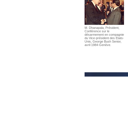
M. Dhanapala, Président,
Conférence sur le
désarmement en compagnie
du Vice-président des Etats-
Unis, George Bush Senior,
avril 1984-Genève.