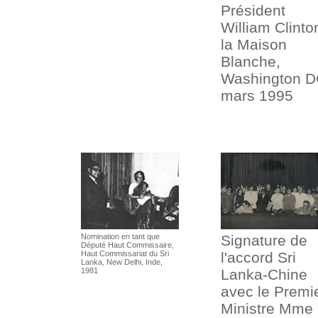
Président
William Clinto
la Maison
Blanche,
Washington D
mars 1995
Nomination en tant que
Signature de
Député Haut Commissaire,
Haut Commissariat du Sri
l'accord Sri
Lanka, New Delhi, Inde,
1981
Lanka-Chine
avec le Premi
Ministre Mme