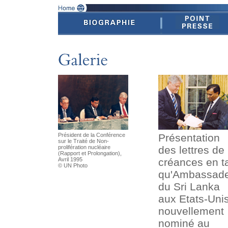
Président de la Conférence
Présentation
sur le Traité de Non-
prolifération nucléaire
des lettres de
(Rapport et Prolongation),
Avril 1995
créances en t
© UN Photo
qu'Ambassad
du Sri Lanka
aux Etats-Uni
nouvellement
nominé au